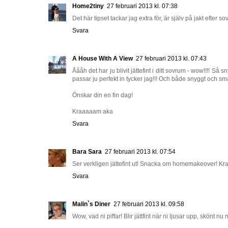
Home2tiny
27 februari 2013 kl. 07:38
Det här tipset tackar jag extra för, är själv på jakt efte
Svara
A House With A View
27 februari 2013 kl. 07:43
Åååh det har ju blivit jättefint i ditt sovrum - wow!!!! 
passar ju perfekt in tycker jag!!! Och både snyggt och sma
Önskar din en fin dag!
Kraaaaam aka
Svara
Bara Sara
27 februari 2013 kl. 07:54
Ser verkligen jättefint ut! Snacka om homemakeover! K
Svara
Malin`s Diner
27 februari 2013 kl. 09:58
Wow, vad ni piffar! Blir jättfint när ni ljusar upp, skönt nu n