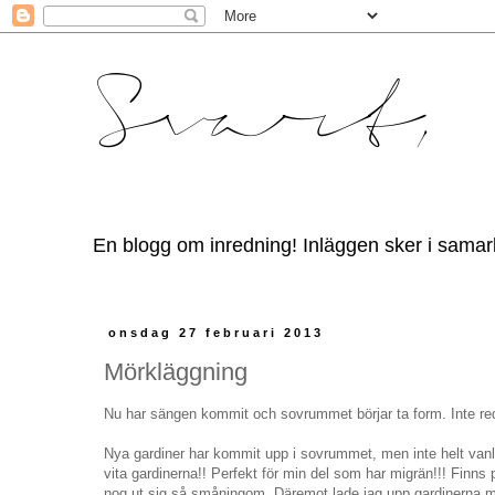
En blogg om inredning! Inläggen sker i samar
onsdag 27 februari 2013
Mörkläggning
Nu har sängen kommit och sovrummet börjar ta form. Inte redo 
Nya gardiner har kommit upp i sovrummet, men inte helt vanl
vita gardinerna!! Perfekt för min del som har migrän!!! Finns
nog ut sig så småningom. Däremot lade jag upp gardinerna med