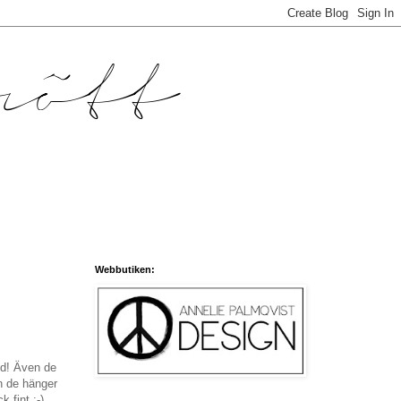
Webbutiken:
ud! Även de
en de hänger
 fint :-)