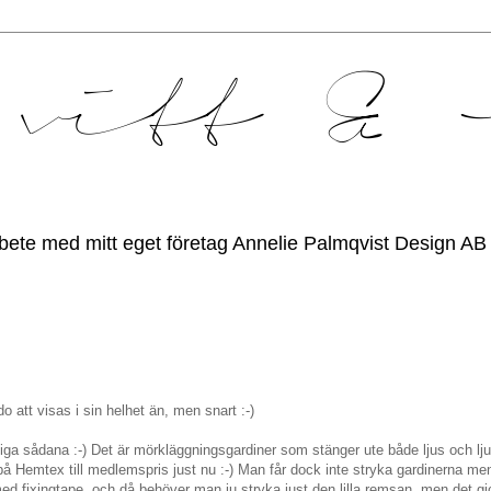
bete med mitt eget företag Annelie Palmqvist Design AB
att visas i sin helhet än, men snart :-)
iga sådana :-) Det är mörkläggningsgardiner som stänger ute både ljus och lj
 på Hemtex till medlemspris just nu :-) Man får dock inte stryka gardinerna m
 fixingtape, och då behöver man ju stryka just den lilla remsan, men det gick