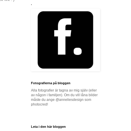
.
Fotografierna på bloggen
Alla fotografier är tagna av mig själv (eller
av någon i familjen). Om du vill låna bilder
måste du ange @anneliesdesign som
photocred!
Leta i den här bloggen