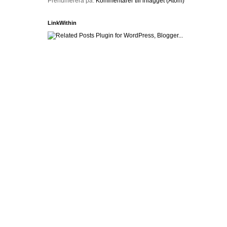
Prenumerera på:
Kommentarer till inlägget (Atom)
LinkWithin