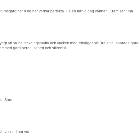
r sovrumsgardiner o de här verkar perfekta. Ha en härlig dag vännen. Kramisar Tina
Så snyggt att ha heltäckningsmatta och vackert med träväggen!!! Bra att ni sparade ga
rt med gardinerna, sobert och stilrent!!!
ram Sara
är vi snart har vår!!!